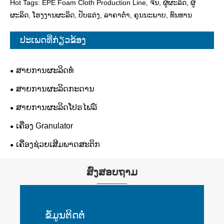
Hot Tags: EPE Foam Cloth Production Line, ຈີນ, ຜູ້ຜະລິດ, ຜູ້
ຜະລິດ, ໂຮງງານຜະລິດ, ປັບແຕ່ງ, ລາຄາຕໍ່າ, ຄຸນນະພາບ, ທົນທານ
ປະເພດທີ່ກ່ຽວຂ້ອງ
ສາຍການຜະລິດທໍ່
ສາຍການຜະລິດກະດານ
ສາຍການຜະລິດໂປຣໄຟລ໌
ເຄື່ອງ Granulator
ເຄື່ອງຊ່ວຍເສີມພາດສະຕິກ
ສົ່ງສອບຖາມ
ຂໍ້​ມູນ​ຕິດ​ຕໍ່