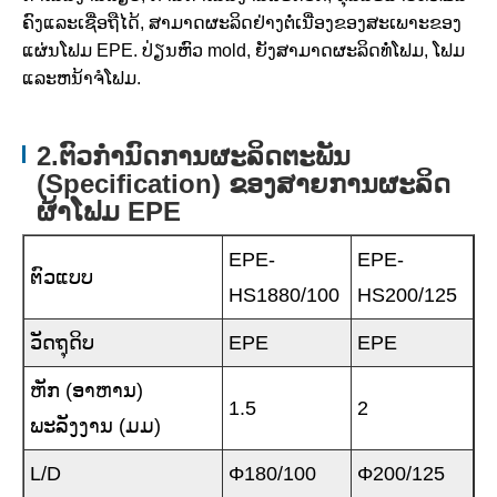
ຄົງແລະເຊື່ອຖືໄດ້, ສາມາດຜະລິດຢ່າງຕໍ່ເນື່ອງຂອງສະເພາະຂອງ
ແຜ່ນໂຟມ EPE. ປ່ຽນຫົວ mold, ຍັງສາມາດຜະລິດທໍ່ໂຟມ, ໂຟມ
ແລະຫນ້າຈໍໂຟມ.
2.ຕົວກໍານົດການຜະລິດຕະພັນ
(Specification) ຂອງສາຍການຜະລິດ
ຜ້າໂຟມ EPE
EPE-
EPE-
ຕົວແບບ
HS1880/100
HS200/125
ວັດຖຸດິບ
EPE
EPE
ຫັກ (ອາຫານ)
1.5
2
ພະລັງງານ (ມມ)
L/D
Φ180/100
Φ200/125