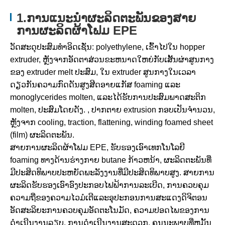
1.ການແນະນໍາຜະລິດຕະພັນຂອງສາຍ
ການຜະລິດຜ້າໂຟມ EPE
ວັດສະດຸປະສົມທໍາອິດເຊັ່ນ: polyethylene, ເຂົ້າໄປໃນ hopper
extruder, ຫຼັງຈາກອັດຕາສ່ວນຂະຫນາດໃຫຍ່ກັບເສັ້ນຜ່າສູນກາງ
ຂອງ extruder melt ປະສົມ, ໃນ extruder ສູນກາງໃນເວລາ
ດຽວກັນຄວາມກົດດັນສູງສີດອາຍແກັສ foaming ແລະ
monoglycerides molten, ແລະໄດ້ຮັບການປະສົມພາດສະຕິກ
molten, ປະສົມໂດຍດັງ. , ປາກຕາຍ extrusion ກອບເປັນຈໍານວນ,
ຫຼັງຈາກ cooling, traction, flattening, winding foamed sheet
(film) ຜະລິດຕະພັນ.
ສາຍການຜະລິດຜ້າໂຟມ EPE, ຮັບຮອງເອົາເທກໂນໂລຍີ
foaming ທາງດ້ານຮ່າງກາຍ butane ກ້າວຫນ້າ, ຜະລິດຕະພັນທີ່
ມີປະສິດທິພາບປະຫຍັດພະລັງງານທີ່ມີປະສິດທິພາບສູງ. ສາຍການ
ຜະລິດຮັບຮອງເອົາອົງປະກອບໄຟຟ້າການລະເບີດ, ການຄວບຄຸມ
ຄວາມຖີ່ຂອງຄວາມໄວມໍເຕີແລະອຸປະກອນການສະແດງດິຈິຕອນ
ອັດສະລິຍະການຄວບຄຸມອັດຕະໂນມັດ, ຄວາມປອດໄພຂອງການ
ດໍາເນີນງານລຽບ, ການດໍາເນີນງານສະດວກ, ຄຸນນະພາບທີ່ຫມັ້ນ