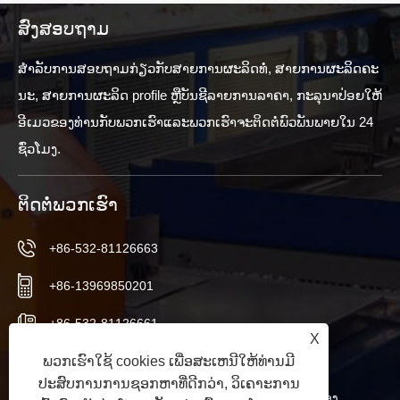
ສົ່ງສອບຖາມ
ສໍາ​ລັບ​ການ​ສອບ​ຖາມ​ກ່ຽວ​ກັບ​ສາຍ​ການ​ຜະ​ລິດ​ທໍ່​, ສາຍ​ການ​ຜະ​ລິດ​ຄະ​
ນະ​, ສາຍ​ການ​ຜະ​ລິດ profile ຫຼື​ບັນ​ຊີ​ລາຍ​ການ​ລາ​ຄາ​, ກະ​ລຸ​ນາ​ປ່ອຍ​ໃຫ້​
ອີ​ເມວ​ຂອງ​ທ່ານ​ກັບ​ພວກ​ເຮົາ​ແລະ​ພວກ​ເຮົາ​ຈະ​ຕິດ​ຕໍ່​ພົວ​ພັນ​ພາຍ​ໃນ 24
ຊົ່ວ​ໂມງ​.
ຕິດ​ຕໍ່​ພວກ​ເຮົາ
+86-532-81126663
+86-13969850201
+86-532-81126661
X
info@worldextruder.com
ພວກເຮົາໃຊ້ cookies ເພື່ອສະເຫນີໃຫ້ທ່ານມີ
ປະສົບການການຊອກຫາທີ່ດີກວ່າ, ວິເຄາະການ
Nuozhuang, Sanlihe ຫ້ອງການ, ເມືອງ Jiaozhou, ເມືອງ