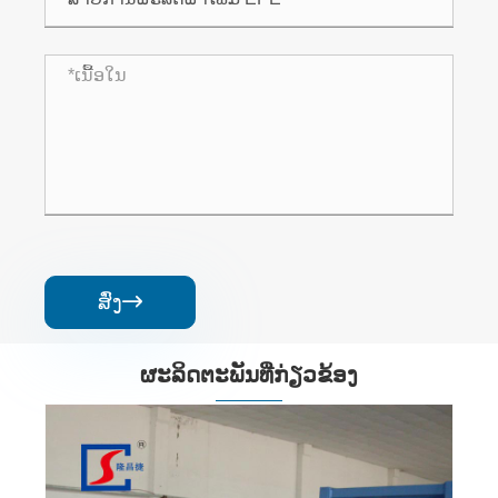
ສົ່ງ

ຜະ​ລິດ​ຕະ​ພັນ​ທີ່​ກ່ຽວ​ຂ້ອງ