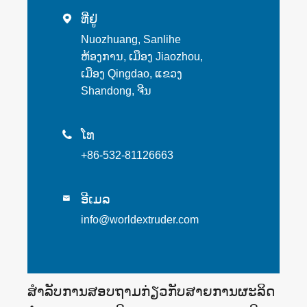
ທີ່ຢູ່

Nuozhuang, Sanlihe
ຫ້ອງການ, ເມືອງ Jiaozhou,
ເມືອງ Qingdao, ແຂວງ
Shandong, ຈີນ
ໂທ

+86-532-81126663
ອີເມລ

info@worldextruder.com
ສໍາ​ລັບ​ການ​ສອບ​ຖາມ​ກ່ຽວ​ກັບ​ສາຍ​ການ​ຜະ​ລິດ​