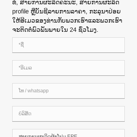
ທໍ່​, ສາຍ​ການ​ຜະ​ລິດ​ຄະ​ນະ​, ສາຍ​ການ​ຜະ​ລິດ
profile ຫຼື​ບັນ​ຊີ​ລາຍ​ການ​ລາ​ຄາ​, ກະ​ລຸ​ນາ​ປ່ອຍ​
ໃຫ້​ອີ​ເມວ​ຂອງ​ທ່ານ​ກັບ​ພວກ​ເຮົາ​ແລະ​ພວກ​ເຮົາ​
ຈະ​ຕິດ​ຕໍ່​ພົວ​ພັນ​ພາຍ​ໃນ 24 ຊົ່ວ​ໂມງ​.