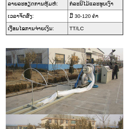
ລາຍລະອຽດການຫຸ້ມຫໍ່:
ກໍລະນີໄມ້ແລະຮູບເງົາ
ເວລາຈັດສົ່ງ:
ມື້ 30-120 ຄໍາ
ເງື່ອນໄຂການຈ່າຍເງິນ:
TT/LC