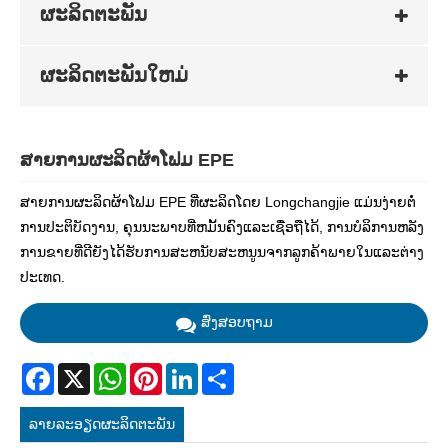
ຜະລິດຕະພັນ
ຜະລິດຕະພັນໃຫມ່
ສາຍການຜະລິດຜ້າໂຟມ EPE
ສາຍການຜະລິດຜ້າໂຟມ EPE ທີ່ຜະລິດໂດຍ Longchangjie ແມ່ນງ່າຍຕໍ່
ການປະຕິບັດງານ, ຄຸນນະພາບທີ່ຫມັ້ນຄົງແລະເຊື່ອຖືໄດ້, ການບໍລິການຫລັງ
ການຂາຍທີ່ດີຍັງໄດ້ຮັບການສະຫນັບສະຫນູນຈາກລູກຄ້າພາຍໃນແລະຕ່າງ
ປະເທດ.
ສົ່ງສອບຖາມ
Facebook
X
WhatsApp
Pinterest
LinkedIn
Share
ລາຍ​ລະ​ອຽດ​ຜະ​ລິດ​ຕະ​ພັນ