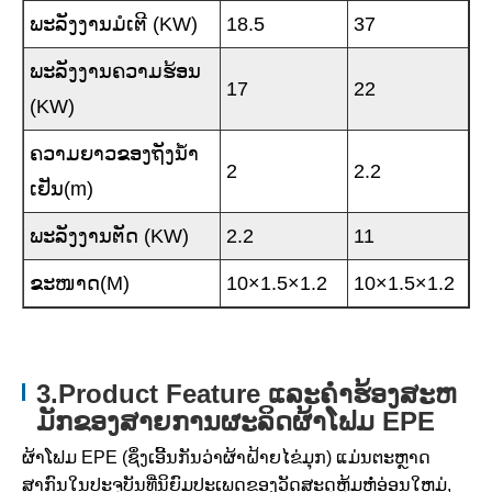
ພະລັງງານມໍເຕີ (KW)
18.5
37
ພະລັງງານຄວາມຮ້ອນ
17
22
(KW)
ຄວາມຍາວຂອງຖັງນ້ໍາ
2
2.2
ເຢັນ(m)
ພະລັງງານຕັດ (KW)
2.2
11
ຂະໜາດ(M)
10×1.5×1.2
10×1.5×1.2
3.Product Feature ແລະຄໍາຮ້ອງສະຫ
ມັກຂອງສາຍການຜະລິດຜ້າໂຟມ EPE
ຜ້າໂຟມ EPE (ຊຶ່ງເອີ້ນກັນວ່າຜ້າຝ້າຍໄຂ່ມຸກ) ແມ່ນຕະຫຼາດ
ສາກົນໃນປະຈຸບັນທີ່ນິຍົມປະເພດຂອງວັດສະດຸຫຸ້ມຫໍ່ອ່ອນໃຫມ່,