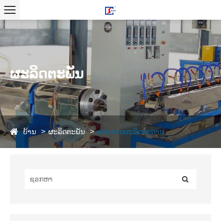
ຜະລິດຕະພັນ
ບ້ານ
ຜະລິດຕະພັນ
ສາຍການຜະລິດກະດານ