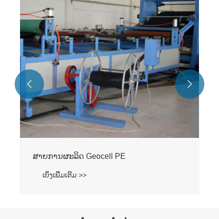


ສາຍການຜະລິດ Geocell PE
ເບິ່ງເພີ່ມເຕີມ >>