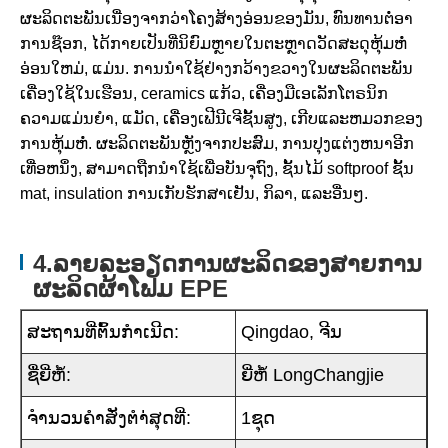
ຜະລິດຕະພັນເນື່ອງຈາກວ່າໂຄງສ້າງອ່ອນຂອງມັນ, ທົນທານຕໍ່ອາ
ການຊ໊ອກ, ໄດ້ກາຍເປັນທີ່ນິຍົມຫຼາຍໃນຕະຫຼາດວັດສະດຸຫຸ້ມຫໍ່
ອ່ອນໃຫມ່, ແມ່ນ. ການນໍາໃຊ້ຢ່າງກວ້າງຂວາງໃນຜະລິດຕະພັນ
ເຄື່ອງໃຊ້ໃນເຮືອນ, ceramics ແກ້ວ, ເຄື່ອງມືເອເລັກໂຕຣນິກ
ຄວາມແມ່ນຍໍາ, ແມັດ, ເຄື່ອງເຟີນີເຈີຊັ້ນສູງ, ເກີບແລະຫມວກຂອງ
ການຫຸ້ມຫໍ່. ຜະລິດຕະພັນຫຼັງຈາກປະສົມ, ການປຸງແຕ່ງຫນາອີກ
ເທື່ອຫນຶ່ງ, ສາມາດຖືກນໍາໃຊ້ເພື່ອບັນຈຸຖົງ, ຊັ້ນໄມ້ softproof ຊັ້ນ
mat, insulation ການເກັບຮັກສາເຢັນ, ກິລາ, ແລະອື່ນໆ.
4.ລາຍລະອຽດການຜະລິດຂອງສາຍການ
ຜະລິດຜ້າໂຟມ EPE
ສະ​ຖານ​ທີ່​ຕົ້ນ​ກໍາ​ເນີດ:
Qingdao, ຈີນ
ຊື່ຍີ່ຫໍ້:
ຍີ່ຫໍ້ LongChangjie
ຈໍານວນຄໍາສັ່ງຕໍາ່ສຸດທີ່:
1ຊຸດ