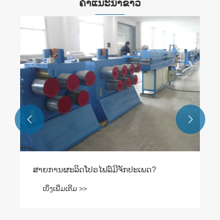
ຄໍາແນະນໍາຂ່າວ


ສາຍການຜະລິດໂປຣໄຟລ໌ມີຈັກປະເພດ?
ເບິ່ງເພີ່ມເຕີມ >>