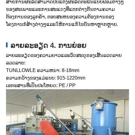
ສາຍການຜະລິດສາມາດປັບແຕ່ງຜະລິດຕະພັນແບບຟອມຕ່າງໆ
ຂອງສະເພາະແລະການສະແດງທີ່ແຕກຕ່າງກັນຕາມຄວາມ
ຕ້ອງການຂອງລູກຄ້າ, ຕອບສະຫນອງຄວາມຕ້ອງການຂອງ
ໂຄງການກໍ່ສ້າງຕ່າງໆແລະໃຫ້ການແກ້ໄຂບັນຫາຫຼາກຫຼາຍ.
ລາຍລະອຽດ 4. ການຍ່ອຍ
ລາຍລະອຽດຂອງຄວາມຍາວແລະວັດສະດຸຂອງເສັ້ນລວດລາຍ
ລວດລາຍ:
TUNLLOWLE ຄວາມຫນາ: 8-18mm
ຄວາມກວ້າງຂອງແມ່ແບບ: 915-1220mm
ເອກະສານທີ່ເປັນປະໂຫຍດ: PE / PP