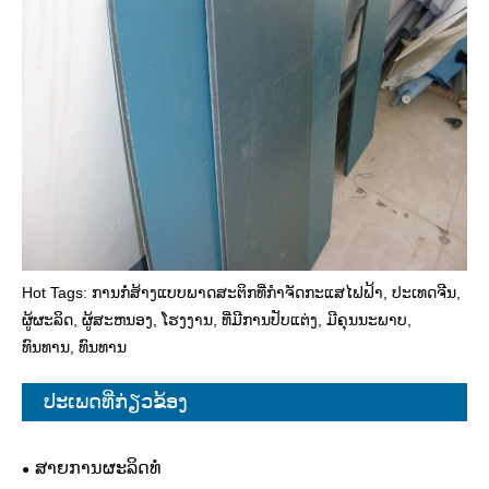
Hot Tags: ການກໍ່ສ້າງແບບພາດສະຕິກທີ່ກໍາຈັດກະແສໄຟຟ້າ, ປະເທດຈີນ,
ຜູ້ຜະລິດ, ຜູ້ສະຫນອງ, ໂຮງງານ, ທີ່ມີການປັບແຕ່ງ, ມີຄຸນນະພາບ,
ທົນທານ, ທົນທານ
ປະເພດທີ່ກ່ຽວຂ້ອງ
ສາຍການຜະລິດທໍ່