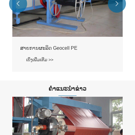


ສາຍການຜະລິດ Geocell PE
ເບິ່ງເພີ່ມເຕີມ >>
ຄໍາແນະນໍາຂ່າວ