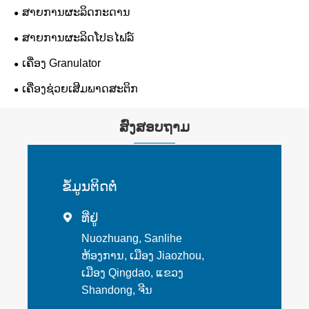
ສາຍການຜະລິດກະດານ
ສາຍການຜະລິດໂປຣໄຟລ໌
ເຄື່ອງ Granulator
ເຄື່ອງຊ່ວຍເສີມພາດສະຕິກ
ສົ່ງສອບຖາມ
ຂໍ້​ມູນ​ຕິດ​ຕໍ່
ທີ່ຢູ່

Nuozhuang, Sanlihe
ຫ້ອງການ, ເມືອງ Jiaozhou,
ເມືອງ Qingdao, ແຂວງ
Shandong, ຈີນ