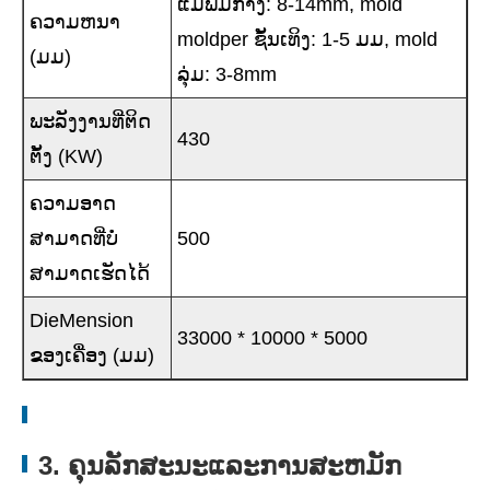
ແມ່ພິມກາງ: 8-14mm, mold
ຄວາມຫນາ
moldper ຊັ້ນເທິງ: 1-5 ມມ, mold
(ມມ)
ລຸ່ມ: 3-8mm
ພະລັງງານທີ່ຕິດ
430
ຕັ້ງ (KW)
ຄວາມອາດ
ສາມາດທີ່ບໍ່
500
ສາມາດເຮັດໄດ້
DieMension
33000 * 10000 * 5000
ຂອງເຄື່ອງ (ມມ)
3. ຄຸນລັກສະນະແລະການສະຫມັກ