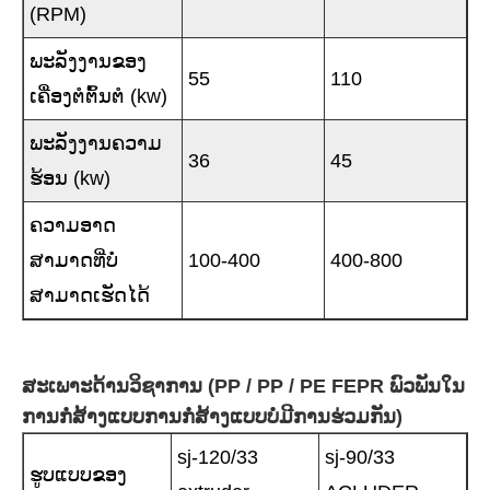
(RPM)
ພະລັງງານຂອງ
55
110
ເຄື່ອງຕໍຕົ້ນຕໍ (kw)
ພະລັງງານຄວາມ
36
45
ຮ້ອນ (kw)
ຄວາມອາດ
ສາມາດທີ່ບໍ່
100-400
400-800
ສາມາດເຮັດໄດ້
ສະເພາະດ້ານວິຊາການ (PP / PP / PE FEPR ພົວພັນໃນ
ການກໍ່ສ້າງແບບການກໍ່ສ້າງແບບບໍ່ມີການຮ່ວມກັນ)
sj-120/33
sj-90/33
ຮູບແບບຂອງ