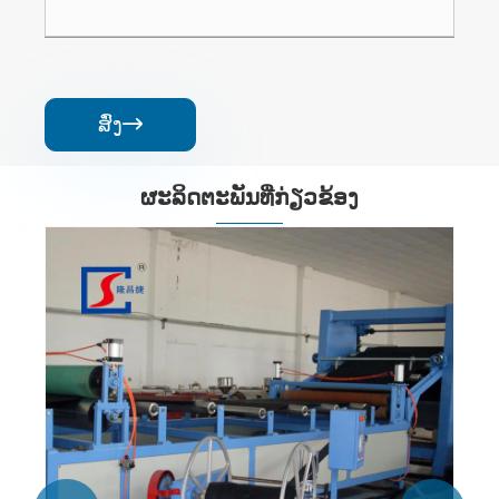
ສົ່ງ

ຜະ​ລິດ​ຕະ​ພັນ​ທີ່​ກ່ຽວ​ຂ້ອງ