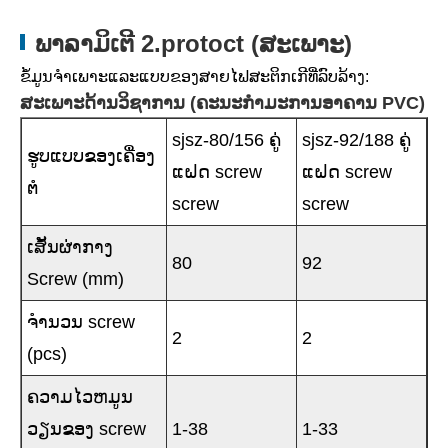
ພາລາມິເຕີ 2.protoct (ສະເພາະ)
ຂໍ້ມູນຈໍາເພາະແລະແບບຂອງສາຍໄຟສະຕິກເກີທີ່ລົບລ້າງ:
ສະເພາະດ້ານວິຊາການ (ຄະນະກໍາມະການອາຄານ PVC)
sjsz-80/156 ຄູ່
sjsz-92/188 ຄູ່
ຮູບແບບຂອງເຄື່ອງ
ແຝດ screw
ແຝດ screw
ຕໍ
screw
screw
ເສັ້ນຜ່າກາງ
80
92
Screw (mm)
ຈໍານວນ screw
2
2
(pcs)
ຄວາມໄວຫມູນ
ວຽນຂອງ screw
1-38
1-33