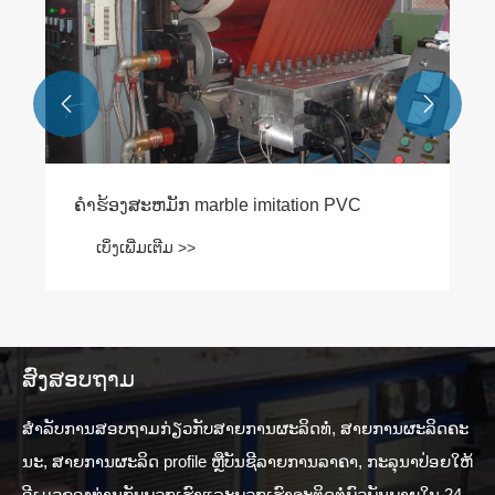


ຄໍາຮ້ອງສະຫມັກ marble imitation PVC
ເບິ່ງເພີ່ມເຕີມ >>
ສົ່ງສອບຖາມ
ສໍາ​ລັບ​ການ​ສອບ​ຖາມ​ກ່ຽວ​ກັບ​ສາຍ​ການ​ຜະ​ລິດ​ທໍ່​, ສາຍ​ການ​ຜະ​ລິດ​ຄະ​
ນະ​, ສາຍ​ການ​ຜະ​ລິດ profile ຫຼື​ບັນ​ຊີ​ລາຍ​ການ​ລາ​ຄາ​, ກະ​ລຸ​ນາ​ປ່ອຍ​ໃຫ້​
ອີ​ເມວ​ຂອງ​ທ່ານ​ກັບ​ພວກ​ເຮົາ​ແລະ​ພວກ​ເຮົາ​ຈະ​ຕິດ​ຕໍ່​ພົວ​ພັນ​ພາຍ​ໃນ 24