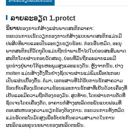
ລາຍ​ລະ​ອຽດ​ຜະ​ລິດ​ຕະ​ພັນ
ລາຍລະອຽດ 1.protct
ນິຍາຍ
ຂອງການກໍ່ສ້າງແຜ່ນພາດສະຕິກລາຄາ:
ຂະບວນການເຮັດວຽກຂອງການກໍ່ສ້າງແບບພາດສະຕິກແມ່ນມີ
ປະສິດທິພາບແລະເປັນລະບຽບຮຽບຮ້ອຍ. ກ່ອນອື່ນຫມົດ, ອະນຸ
ພາກສະຕິກເກີວັດຖຸດິບແມ່ນຖືກນໍາພາເຂົ້າໄປໃນບ່ອນສະສົມພາດ
ສະຕິກໂດຍຜ່ານກອບວັດສະດຸ, ບ່ອນທີ່ມັນຖືກລະລາຍແລະມີ
ຮູບຮ່າງຢູ່ພາຍໃຕ້ອຸນຫະພູມສູງແລະແຮງດັນ. ຫຼັງຈາກນັ້ນ, ຢາງ
molten ແມ່ນສ້າງຕັ້ງຂື້ນຢ່າງຊັດເຈນຜ່ານແມ່ພິມເພື່ອປະກອບ
ເປັນແຜ່ນເບື້ອງຕົ້ນ. ຕໍ່ມາ, ເອກະສານທີ່ໄດ້ຮັບການຮັກສາຄວາມ
ຮ້ອນກັບເຄື່ອງເຮັດຄວາມຮ້ອນແລະການຮັກສາທີ່ເຢັນດ້ວຍເຄື່ອງທີ່
ເຢັນແລະມີຄວາມຖືກຕ້ອງຂອງມັນ. ສຸດທ້າຍ, ໂດຍຜ່ານການຕັດທີ່
ຊັດເຈນໂດຍເຄື່ອງຕັດ, ອາຄານກໍ່ສ້າງຜະລິດຕະພັນແບບຟອມທີ່
ຕອບສະຫນອງຄວາມຮຽກຮ້ອງຕ້ອງການ. ຂະບວນການທັງຫມົດ
ແມ່ນອັດຕະໂນມັດສູງເພື່ອຮັບປະກັນຄວາມສາມາດໃນການ
ຜະລິດແລະຄຸນນະພາບຂອງຜະລິດຕະພັນ.