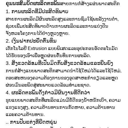
ຄຸນນະສົມບັດຜະລິດຕະພັນ
ສາຍການກໍ່ສ້າງແຜ່ນພາດສະຕິກ
1. ການຜະລິດທີ່ມີປະສິດທິພາບ
ສາຍການຜະລິດມີຜົນຜະລິດສູງແລະການຊົມໃຊ້ພະລັງງານຕ່ໍາ,
ຊ່ວຍເພີ່ມປະສິດທິພາບດ້ານການຜະລິດແລະການແບ່ງປັນ
ຈັງຫວະໂຄງການໄດ້ຢ່າງຫຼວງຫຼາຍ.
2. ເງິນຝາກປະຢັດຕົ້ນທຶນ
ເຕັກໂນໂລຢີ Extrusion ແບບພິເສດແລະອຸປະກອນອັດຕະໂນມັດ
ໄດ້ຮັບຮອງເອົາເພື່ອຫຼຸດຜ່ອນຕົ້ນທຶນການຜະລິດ.
3. ສິ່ງແວດລ້ອມທີ່ເປັນມິດກັບສິ່ງແວດລ້ອມແລະຍືນຍົງ
ການກໍ່ສ້າງແບບພາດສະຕິກສາມາດນໍາໃຊ້ໃຫມ່ໄດ້ແລະໃຊ້ໃຫມ່,
ຕອບສະຫນອງຄວາມຕ້ອງການຂອງອຸດສາຫະກໍາຂຽວແລະຫຼຸດ
ຜ່ອນມົນລະພິດສູ່ສະພາບແວດລ້ອມທໍາມະຊາດ.
4. ຜະລິດຕະພັນດັ່ງກ່າວມີຜົນງານທີ່ດີກວ່າ
ຮູບແບບພາດສະຕິກທີ່ຜະລິດແມ່ນມີຂໍ້ດີຂອງນ້ໍາຫນັກເບົາ, ຄວາມ
ແຂງແຮງສູງ, ຄວາມຕ້ານທານການກັດຫາຍ, ຄວາມຕ້ານທານ
ແລະຄວາມຕ້ານທານ.
.. ການປັບແຕ່ງທີ່ຍືດຫຍຸ່ນ