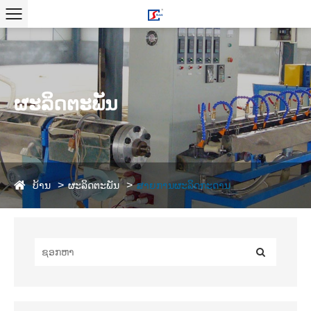
ຜະລິດຕະພັນ
ບ້ານ
ຜະລິດຕະພັນ
ສາຍການຜະລິດກະດານ