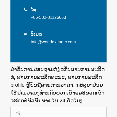
ໂທ

+86-532-81126663
ອີເມລ

info@worldextruder.com
ສໍາ​ລັບ​ການ​ສອບ​ຖາມ​ກ່ຽວ​ກັບ​ສາຍ​ການ​ຜະ​ລິດ​
ທໍ່​, ສາຍ​ການ​ຜະ​ລິດ​ຄະ​ນະ​, ສາຍ​ການ​ຜະ​ລິດ
profile ຫຼື​ບັນ​ຊີ​ລາຍ​ການ​ລາ​ຄາ​, ກະ​ລຸ​ນາ​ປ່ອຍ​
ໃຫ້​ອີ​ເມວ​ຂອງ​ທ່ານ​ກັບ​ພວກ​ເຮົາ​ແລະ​ພວກ​ເຮົາ​
ຈະ​ຕິດ​ຕໍ່​ພົວ​ພັນ​ພາຍ​ໃນ 24 ຊົ່ວ​ໂມງ​.