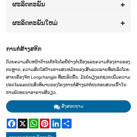
ຜະລິດຕະພັນ
ຜະລິດຕະພັນໃຫມ່
ການກໍ່ສ້າງສຕິກ
ດ້ວຍຄວາມຄືບຫນ້າດ້ານເຕັກໂນໂລຢີຢ່າງຕໍ່ເນື່ອງແລະຄວາມຕ້ອງການຂອງ
ຕະຫຼາດ, ຄວາມສົດໃສດ້ານການສະຫມັກຂອງເສັ້ນລວດລາຍທີ່ຜະລິດໂດຍ
ສາຍເຄື່ອງຈັກ Longchangjie ທີ່ຜະລິດຂື້ນ. ມັນບໍ່ພຽງແຕ່ຊ່ວຍເພີ່ມຄວາມ
ປອດໄພແລະປະສິດທິພາບຂອງໂຄງການກໍ່ສ້າງແຕ່ກໍ່ປະກອບສ່ວນເຂົ້າໃນ
ການພັດທະນາອາຄານສີຂຽວ.
ສົ່ງສອບຖາມ
Facebook
X
WhatsApp
Pinterest
LinkedIn
Share