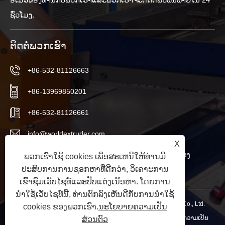
ຊົ່ວ​ໂມງ​.
ຕິດ​ຕໍ່​ພວກ​ເຮົາ
+86-532-81126663
+86-13969850201
+86-532-81126661
info@worldextruder.com
X
Nuozhuang, Sanlihe ຫ້ອງການ, ເມືອງ Jiaozhou, ເມືອງ
ພວກເຮົາໃຊ້ cookies ເພື່ອສະເຫນີໃຫ້ທ່ານມີ
ປະສົບການການຊອກຫາທີ່ດີກວ່າ, ວິເຄາະການ
Qingdao, ແຂວງ Shandong, ຈີນ
ເຂົ້າຊົມເວັບໄຊທ໌ແລະປັບແຕ່ງເນື້ອຫາ. ໂດຍການ
ນໍາໃຊ້ເວັບໄຊທ໌ນີ້, ທ່ານຕົກລົງເຫັນດີກັບການນໍາໃຊ້
ສະຫງວນລິຂະສິດ © 2024 Qingdao Longchangjie Machinery Co., Ltd.
cookies ຂອງພວກເຮົາ.
ນະໂຍບາຍຄວາມເປັນ
ສະຫງວນລິຂະສິດ.
Links
|
Sitemap
|
RSS
|
XML
|
ນະໂຍບາຍຄວາມເປັນ
ສ່ວນຕົວ