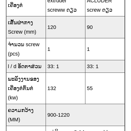
extruder
ACLUDER
ເຄື່ອງຕໍ
screww ດຽວ
screw ດຽວ
ເສັ້ນຜ່າກາງ
120
90
Screw (mm)
ຈໍານວນ screw
1
1
(pcs)
l / d ອັດຕາສ່ວນ
33: 1
33: 1
ພະລັງງານຂອງ
ເຄື່ອງຕໍຕົ້ນຕໍ
132
55
(kw)
ຄວາມກວ້າງ
900-1220
(MM)